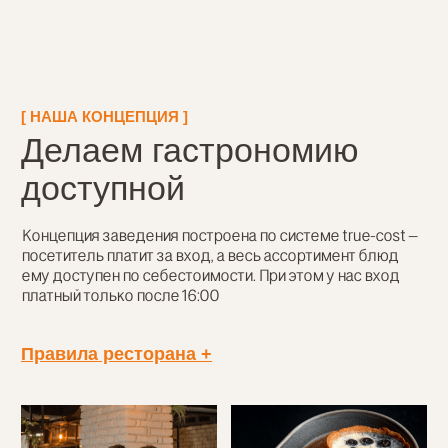
Наша миссия – дарить гостям
удовольствие от ресторанных
блюд и приятной атмосферы по
очень доступным ценам
Все блюда и напитки по себестоимости
Ресторанная еда высочайшего качества
по ценам в разы ниже рыночных
Платный вход после 16:00: вс-чт 250 рублей,
пт-сб 300 рублей