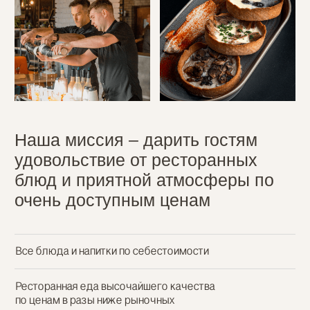
У нас душевно, по-домашнему гостеприимно
и очень вкусно
[ㅤ У НАС ПО-ЧЕСТНОМУ ВКУСНО ㅤ]