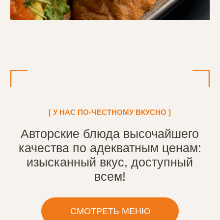
[ㅤ ИНТЕРЬЕР ㅤ]
Уютный интерьер в стиле лофт
отлично подходит для встречи
друзей, делового обеда или
семейного ужина