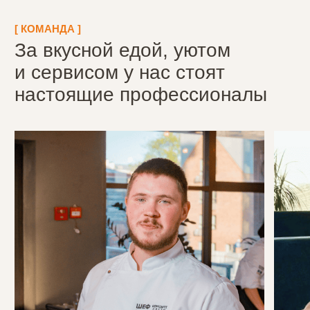
Смотреть отзывы Яндекс
ㅤ +
Смотреть отзывы 2ГИС
ㅤ +
“
“
Выбор блюд шикарен, все
Великолепный сервис,
очень вкусно, быстро
пожалуй лучший в Ижевске
Денис Муртазин
Ирина Федотова
Яндекс
Яндекс
[ ㅤГАЛЕРЕЯㅤ ]
Окунитесь в атмосферу