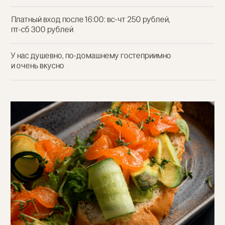
Авторские блюда высочайшего
качества по адекватным ценам:
изысканный вкус, доступный
всем!
СМОТРЕТЬ МЕНЮ
[ㅤ 01ㅤ ]
Большое меню и широкая алкогольная
карта. Европейская, японская, русская,
удмуртская кухня