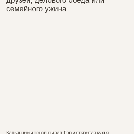
Владислав Папырин
Милена Северюхина
Шеф-повар
Управляющая
[ㅤ ДОСТАВКА ㅤ]
Доставка по честным ценам
из “Концепт Ресто”
У нас вы можете заказать как вечную
классику, так и необычные авторские блюда