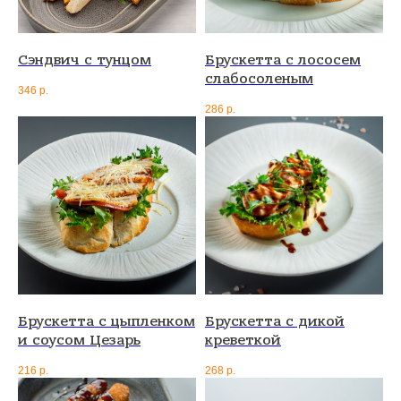
Сэндвич с тунцом
Брускетта с лососем
слабосоленым
346
р.
286
р.
Брускетта с цыпленком
Брускетта с дикой
и соусом Цезарь
креветкой
216
р.
268
р.