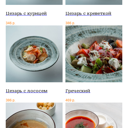
Цезарь с курицей
Цезарь с креветкой
346
р.
386
р.
Цезарь с лососем
Греческий
386
р.
469
р.
+7 (991) 513-37-75
+7 (991) 513-37-75
concept.bar@mail.ru
concept.bar@mail.ru