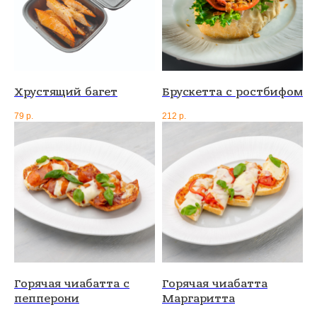
Хрустящий багет
Брускетта с ростбифом
79
р.
212
р.
Горячая чиабатта с
Горячая чиабатта
пепперони
Маргаритта