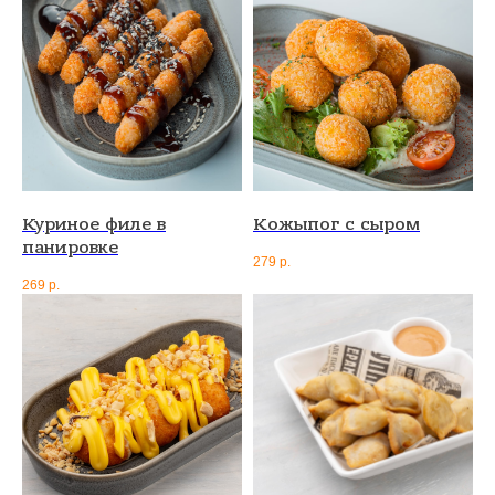
Куриное филе в
Кожыпог с сыром
панировке
279
р.
269
р.