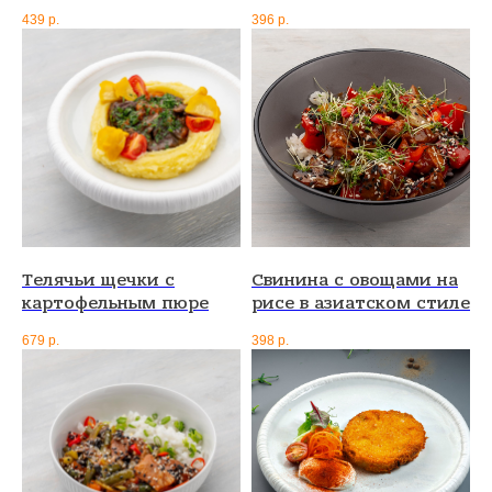
439
р.
396
р.
Телячьи щечки с
Свинина с овощами на
картофельным пюре
рисе в азиатском стиле
679
р.
398
р.