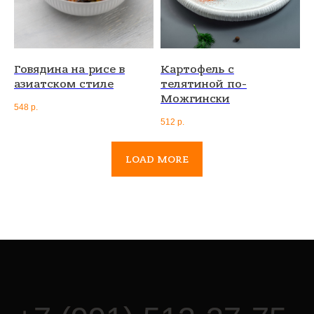
Говядина на рисе в
Картофель с
азиатском стиле
телятиной по-
Можгински
548
р.
512
р.
LOAD MORE