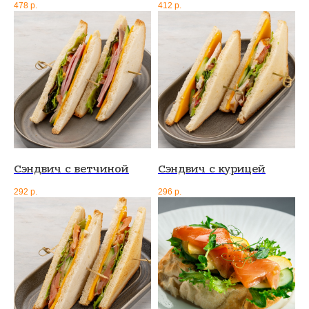
478
р.
412
р.
Сэндвич с ветчиной
Сэндвич с курицей
292
р.
296
р.