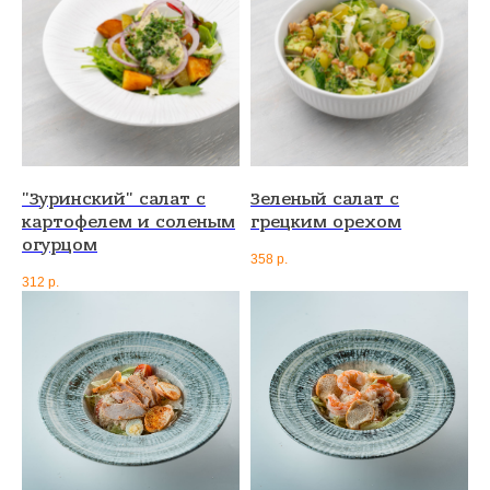
"Зуринский" салат с
Зеленый салат с
картофелем и соленым
грецким орехом
огурцом
358
р.
312
р.