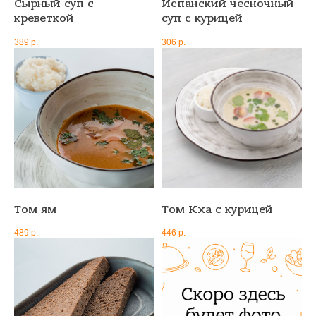
Сырный суп с
Испанский чесночный
креветкой
суп с курицей
Разработка сайта
Разработка сайта
389
р.
306
р.
Том ям
Том Кха с курицей
489
р.
446
р.