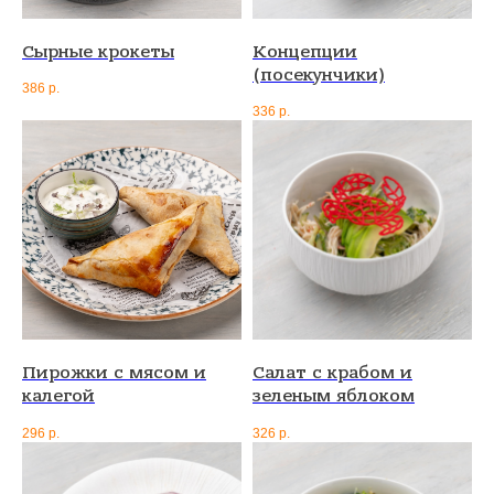
Сырные крокеты
Концепции
(посекунчики)
386
р.
336
р.
Пирожки с мясом и
Салат с крабом и
калегой
зеленым яблоком
296
р.
326
р.